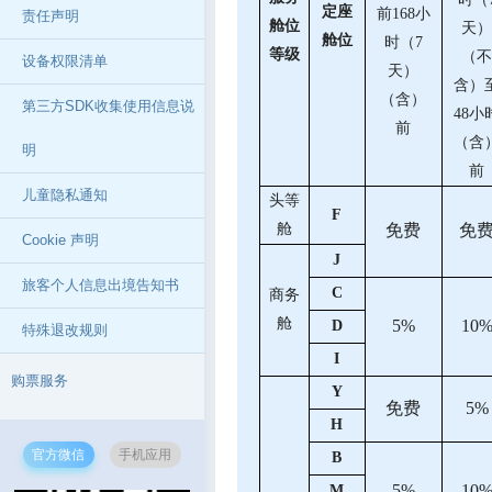
定座
前168小
责任声明
舱位
天
舱位
时（7
等级
（
设备权限清单
天）
含）
（含）
第三方SDK收集使用信息说
4
8小
前
（含
明
前
儿童隐私通知
头等
F
舱
免费
免
Cookie 声明
J
旅客个人信息出境告知书
C
商务
舱
5%
10
D
特殊退改规则
I
购票服务
Y
免费
5%
H
官方微信
手机应用
B
5%
10
M