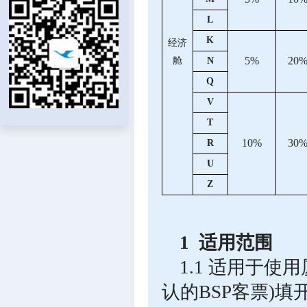
L
K
经济
5%
20
舱
N
Q
V
T
10%
30
R
U
Z
1 适用范围
1.1 适用于使
认的BSP客票)